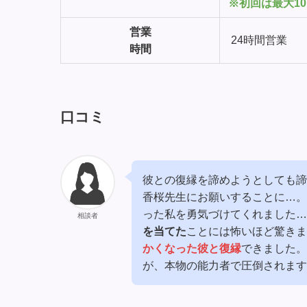
※初回は最大10
営業
24時間営業
時間
口コミ
彼との復縁を諦めようとしても諦
香桜先生にお願いすることに…。
った私を勇気づけてくれました…
相談者
を当てた
ことには怖いほど驚きま
かくなった彼と復縁
できました。
が、本物の能力者で圧倒されます