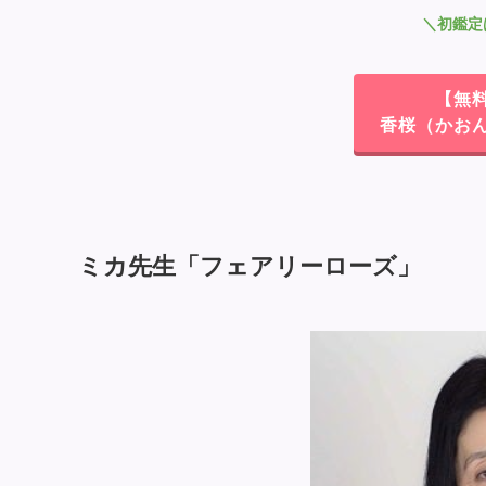
＼初鑑定
【無
香桜（かお
ミカ先生「フェアリーローズ」