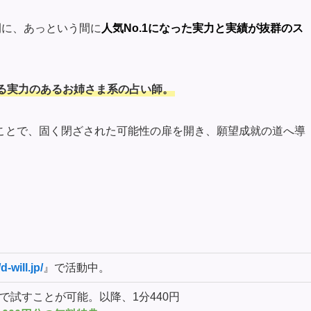
間に、あっという間に
人気No.1になった実力と実績が抜群のス
る実力のあるお姉さま系の占い師。
ことで、固く閉ざされた可能性の扉を開き、願望成就の道へ導
d-will.jp/
』で活動中。
で試すことが可能。以降、1分440円