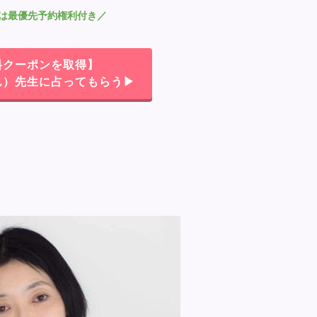
は最優先予約権利付き
／
料クーポンを取得】
ん）先生に占ってもらう▶